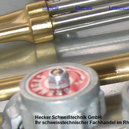
Startseite
Über uns
Leistungen
Hecker Schweißtechnik GmbH
Ihr schweisstechnischer Fachhandel im Rh